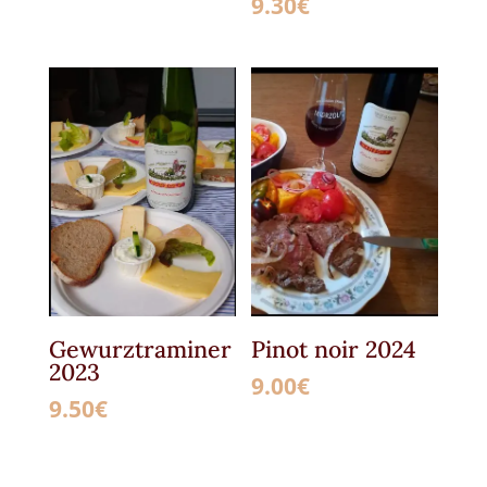
9.30
€
Gewurztraminer
Pinot noir 2024
2023
9.00
€
9.50
€