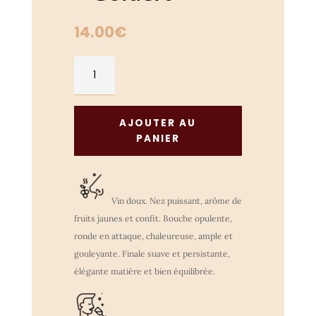
14.00
€
quantité
de
Pinot
Gris
AJOUTER AU
2020
PANIER
-
Grand
Cru
"Goldert"
Vin doux. Nez puissant, arôme de
fruits jaunes et confit. Bouche opulente,
ronde en attaque, chaleureuse, ample et
gouleyante. Finale suave et persistante,
élégante matière et bien équilibrée.